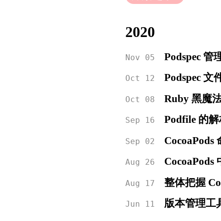
2020
Podspec 
Nov 05
Podspec 
Oct 12
Ruby 黑魔法 -
Oct 08
Podfile 
Sep 16
CocoaPods
Sep 02
CocoaPods
Aug 26
整体把握 Co
Aug 17
版本管理工具
Jun 11