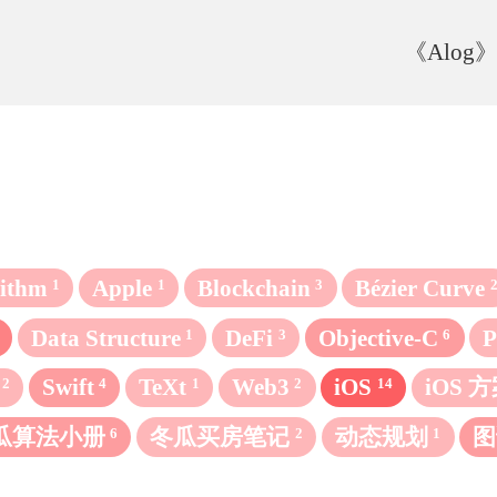
《Alog
rithm
Apple
Blockchain
Bézier Curve
1
1
3
Data Structure
DeFi
Objective-C
P
1
3
6
Swift
TeXt
Web3
iOS
iOS 
2
4
1
2
14
瓜算法小册
冬瓜买房笔记
动态规划
图
6
2
1