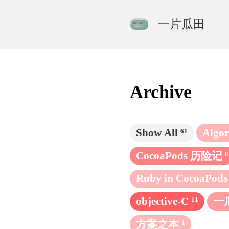
一片瓜田
Archive
Show All
Algo
61
CocoaPods 历险记
8
Ruby in CocoaPods
objective-C
一
11
方案之本
1