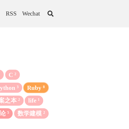
》
RSS
Wechat
C
2
2
ython
Ruby
3
8
方案之本
life
2
1
论
数学建模
5
2