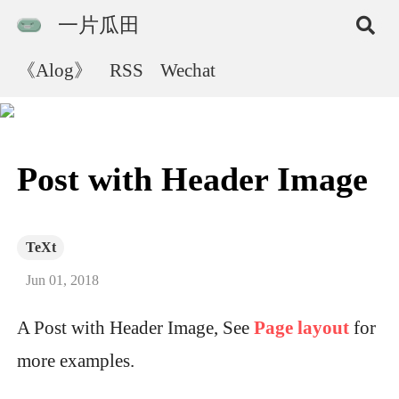
一片瓜田
《Alog》
RSS
Wechat
Post with Header Image
TeXt
Jun 01, 2018
A Post with Header Image, See
Page layout
for
more examples.