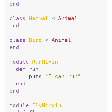
end
class
Mammal
<
Animal
end
class
Bird
<
Animal
end
module
RunMixin
def
run
puts
"I can run"
end
end
module
FlyMinxin