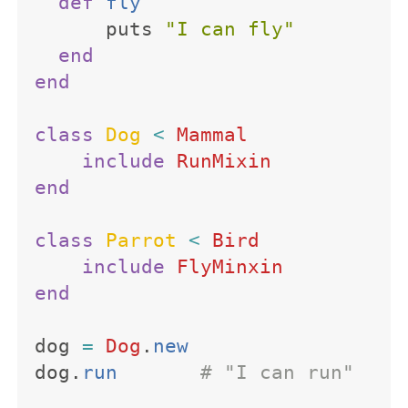
def
fly
puts
"I can fly"
end
end
class
Dog
<
Mammal
include
RunMixin
end
class
Parrot
<
Bird
include
FlyMinxin
end
dog
=
Dog
.
new
dog
.
run
# "I can run"